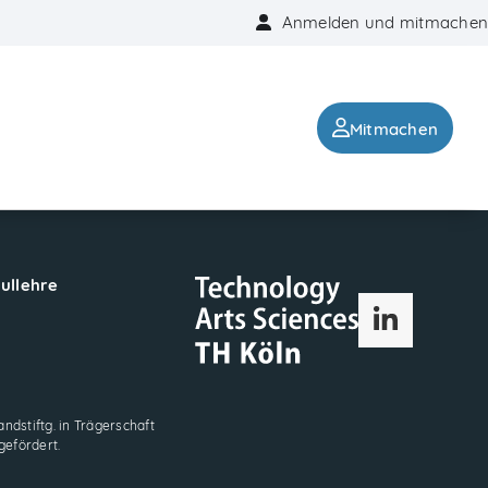
Anmelden und mitmachen
Mitmachen
hullehre
LinkedIn
ndstiftg. in Trägerschaft
gefördert.