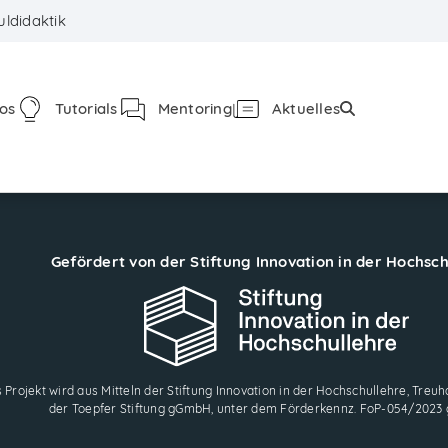
ldidaktik
fos
Tutorials
Mentoring
Aktuelles
Gefördert von der Stiftung Innovation in der Hochsc
 Projekt wird aus Mitteln der Stiftung Innovation in der Hochschullehre, Treuha
der Toepfer Stiftung gGmbH, unter dem Förderkennz. FoP-054/2023 