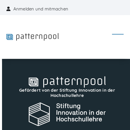
Skip
Anmelden und mitmachen
to
content
Open
Close
mobil
mobil
menu
menu
Gefördert von der Stiftung Innovation in der
Hochschullehre