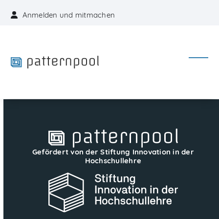
Skip
Anmelden und mitmachen
to
content
Open
Close
mobil
mobil
menu
menu
Gefördert von der Stiftung Innovation in der
Hochschullehre