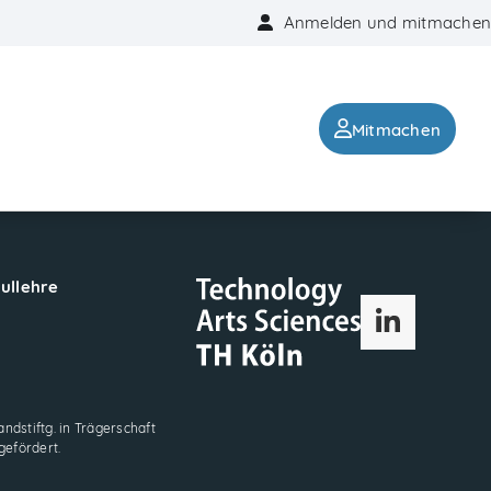
Anmelden und mitmachen
Mitmachen
hullehre
LinkedIn
ndstiftg. in Trägerschaft
gefördert.