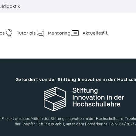
ldidaktik
fos
Tutorials
Mentoring
Aktuelles
Gefördert von der Stiftung Innovation in der Hochsc
 Projekt wird aus Mitteln der Stiftung Innovation in der Hochschullehre, Treuha
der Toepfer Stiftung gGmbH, unter dem Förderkennz. FoP-054/2023 