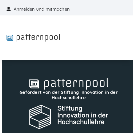
Skip
Anmelden und mitmachen
to
content
Open
Close
mobil
mobil
menu
menu
Gefördert von der Stiftung Innovation in der
Hochschullehre