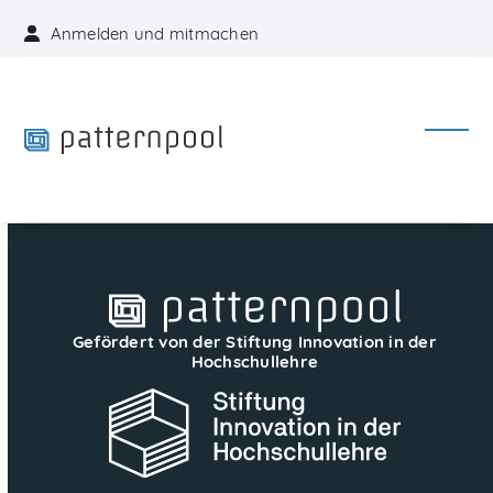
Skip
Anmelden und mitmachen
to
content
Open
Close
mobil
mobil
menu
menu
Gefördert von der Stiftung Innovation in der
Hochschullehre