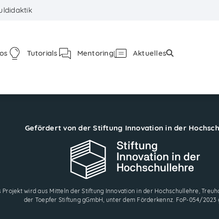
ldidaktik
fos
Tutorials
Mentoring
Aktuelles
Gefördert von der Stiftung Innovation in der Hochsc
 Projekt wird aus Mitteln der Stiftung Innovation in der Hochschullehre, Treuha
der Toepfer Stiftung gGmbH, unter dem Förderkennz. FoP-054/2023 