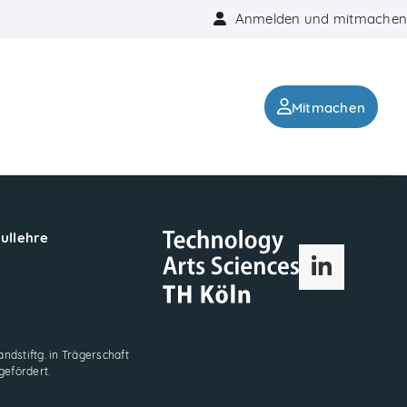
Anmelden und mitmachen
Mitmachen
hullehre
LinkedIn
ndstiftg. in Trägerschaft
gefördert.