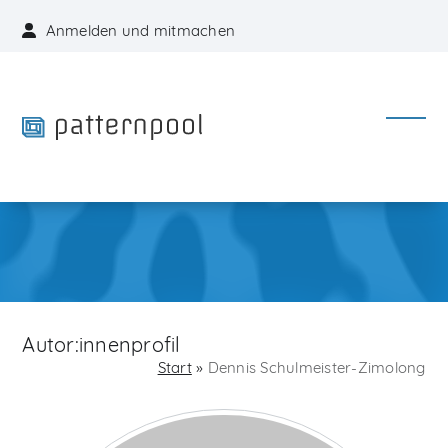
Skip
Anmelden und mitmachen
to
content
Open
Close
mobil
mobil
menu
menu
Autor:innenprofil
Start
»
Dennis Schulmeister-Zimolong