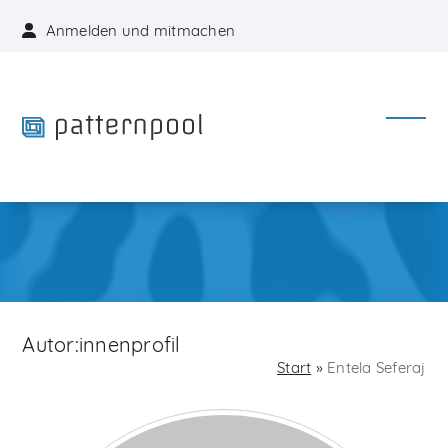
Skip
Anmelden und mitmachen
to
content
Open
Close
mobil
mobil
menu
menu
Autor:innenprofil
Start
»
Entela Seferaj