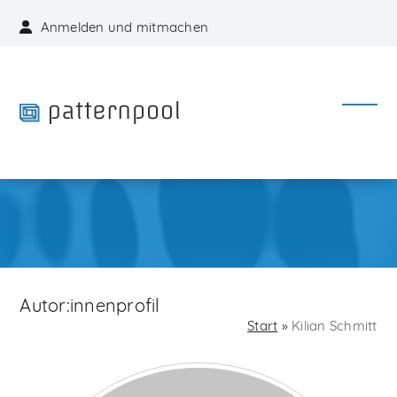
Skip
Anmelden und mitmachen
to
content
Open
Close
mobil
mobil
menu
menu
Autor:innenprofil
Start
»
Kilian Schmitt