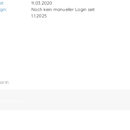
it:
11.03.2020
gin:
Noch kein manueller Login seit
1.1.2025
or:in
öffentlicht.