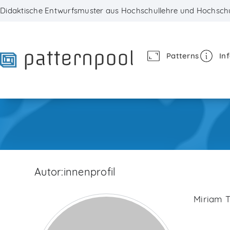
Skip
Didaktische Entwurfsmuster aus Hochschullehre und Hochschu
to
content
Patterns
In
Autor:innenprofil
Miriam 