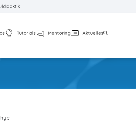
ldidaktik
fos
Tutorials
Mentoring
Aktuelles
Thye