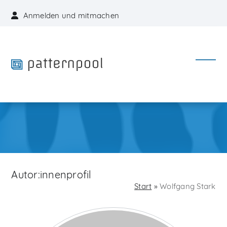
Skip
Anmelden und mitmachen
to
content
Open
Close
mobil
mobil
menu
menu
Autor:innenprofil
Start
»
Wolfgang Stark