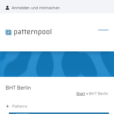
Skip
Anmelden und mitmachen
to
content
Open
Close
mobil
mobil
menu
menu
BHT Berlin
Start
»
BHT Berlin
Patterns