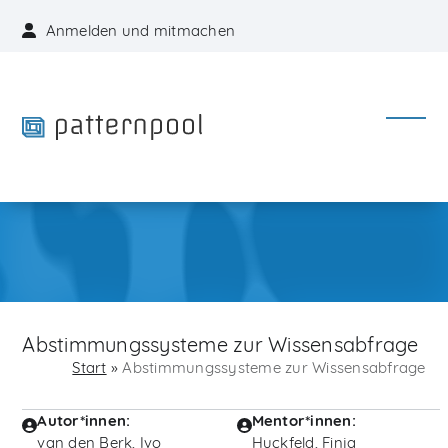
Skip
Anmelden und mitmachen
to
content
Open
Close
mobil
mobil
menu
menu
Abstimmungssysteme zur Wissensabfrage
Start
»
Abstimmungssysteme zur Wissensabfrage
Autor*innen:
Mentor*innen:
van den Berk, Ivo
Huckfeld, Finja