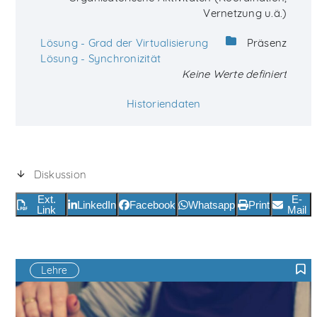
Vernetzung u.ä.)
Lösung - Grad der Virtualisierung
Präsenz
Lösung - Synchronizität
Keine Werte definiert
Historiendaten
Diskussion
Ext.
E-
LinkedIn
Facebook
Whatsapp
Print
Link
Mail
Lehre
F