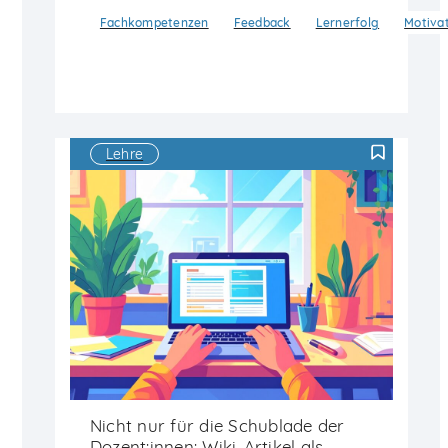
Fachkompetenzen
Feedback
Lernerfolg
Motiva
Lehre
F
Nicht nur für die Schublade der
Dozent:innen: Wiki-Artikel als