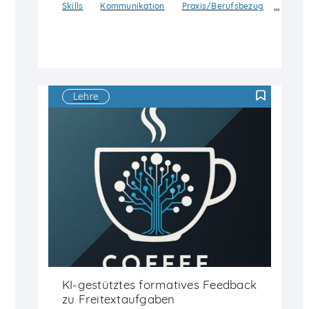
…
Skills
Kommunikation
Praxis/Berufsbezug
Lehre
F
KI-gestütztes formatives Feedback
zu Freitextaufgaben