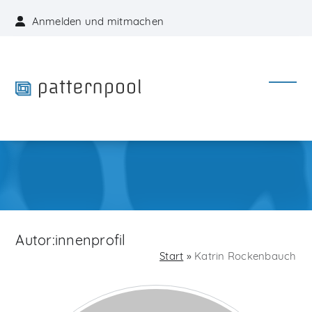
Skip
Anmelden und mitmachen
to
content
Open
Close
mobil
mobil
menu
menu
Autor:innenprofil
Start
»
Katrin Rockenbauch