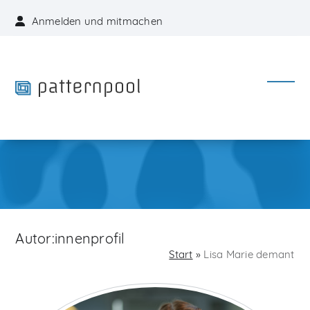
Skip
Anmelden und mitmachen
to
content
Open
Close
mobil
mobil
menu
menu
Autor:innenprofil
Start
»
Lisa Marie demant