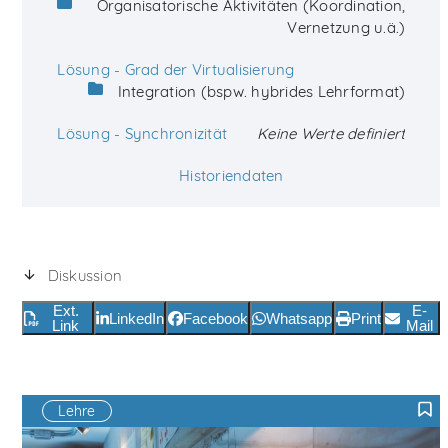
Organisatorische Aktivitäten (Koordination,
Vernetzung u.ä.)
Lösung - Grad der Virtualisierung
Integration (bspw. hybrides Lehrformat)
Lösung - Synchronizität
Keine Werte definiert
Historiendaten
Diskussion
Ext.
E-
LinkedIn
Facebook
Whatsapp
Print
Link
Mail
Lehre
F