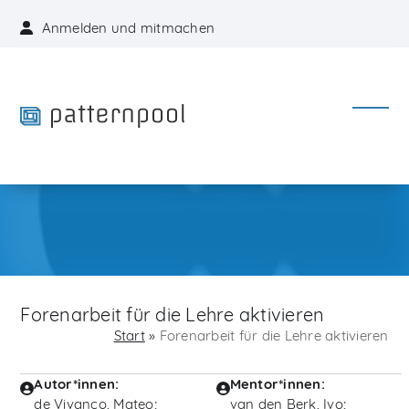
Skip
Anmelden und mitmachen
to
content
Open
Close
mobil
mobil
menu
menu
Forenarbeit für die Lehre aktivieren
Start
»
Forenarbeit für die Lehre aktivieren
Autor*innen:
Mentor*innen:
de Vivanco, Mateo;
van den Berk, Ivo;