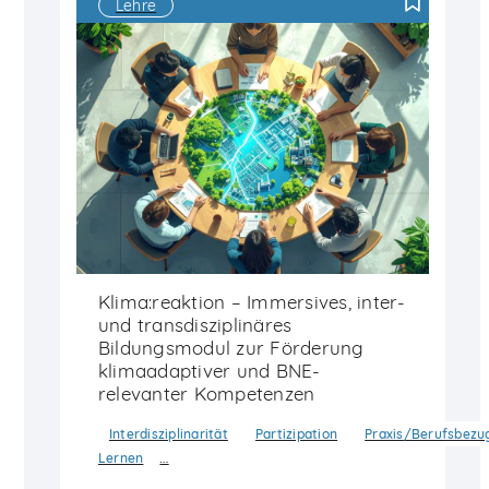
Lehre
F
Klima:reaktion – Immersives, inter-
und transdisziplinäres
Bildungsmodul zur Förderung
klimaadaptiver und BNE-
relevanter Kompetenzen
Interdisziplinarität
Partizipation
Praxis/Berufsbezu
…
Lernen