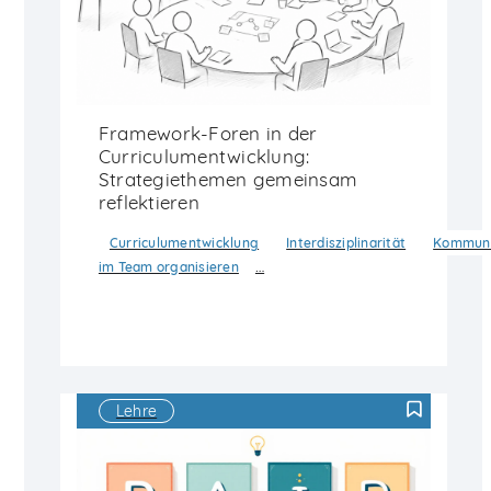
Framework-Foren in der
Curriculumentwicklung:
Strategiethemen gemeinsam
reflektieren
Curriculumentwicklung
Interdisziplinarität
Kommuni
…
im Team organisieren
Lehre
F