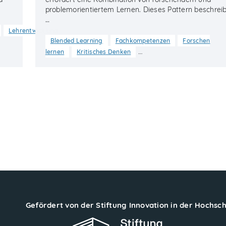
problemorientiertem Lernen. Dieses Pattern beschreib
…
…
Lehrentwicklung
Blended Learning
Fachkompetenzen
Forschen
…
lernen
Kritisches Denken
Gefördert von der Stiftung Innovation in der Hochsc