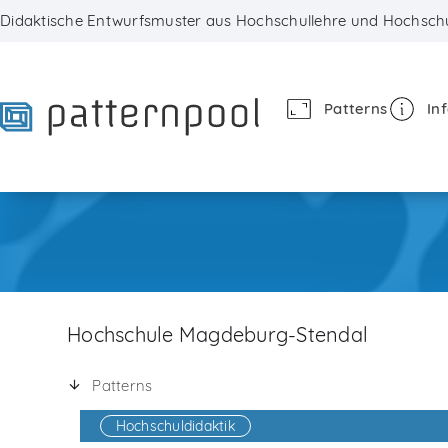
Skip
Didaktische Entwurfsmuster aus Hochschullehre und Hochschu
to
content
Patterns
In
Hochschule Magdeburg-Stendal
Patterns
Hochschuldidaktik