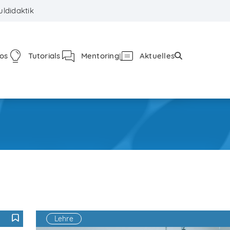
ldidaktik
fos
Tutorials
Mentoring
Aktuelles
Lehre
F