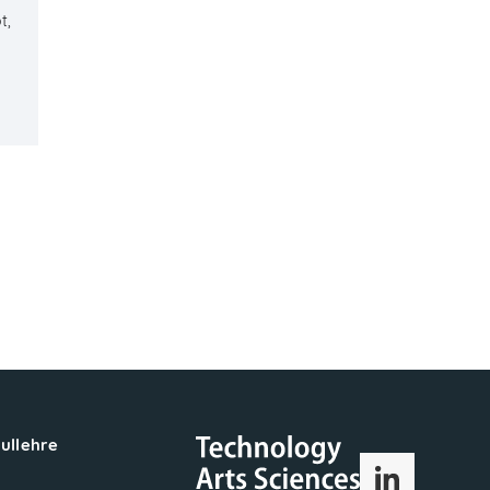
t,
hullehre