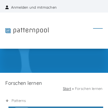
Skip
Anmelden und mitmachen
to
content
Open
Close
mobil
mobil
menu
menu
Forschen lernen
Start
»
Forschen lernen
Patterns