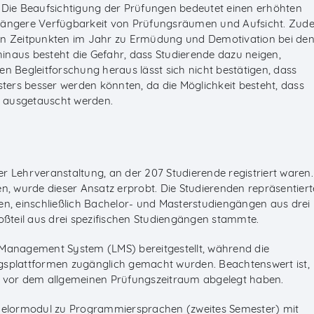
 Die Beaufsichtigung der Prüfungen bedeutet einen erhöhten
 längere Verfügbarkeit von Prüfungsräumen und Aufsicht. Zud
en Zeitpunkten im Jahr zu Ermüdung und Demotivation bei de
naus besteht die Gefahr, dass Studierende dazu neigen,
n Begleitforschung heraus lässt sich nicht bestätigen, dass
ers besser werden könnten, da die Möglichkeit besteht, dass
 ausgetauscht werden.
ner Lehrveranstaltung, an der 207 Studierende registriert waren.
n, wurde dieser Ansatz erprobt. Die Studierenden repräsentier
en, einschließlich Bachelor- und Masterstudiengängen aus drei
oßteil aus drei spezifischen Studiengängen stammte.
 Management System (LMS) bereitgestellt, während die
gsplattformen zugänglich gemacht wurden. Beachtenswert ist,
g vor dem allgemeinen Prüfungszeitraum abgelegt haben.
chelormodul zu Programmiersprachen (zweites Semester) mit