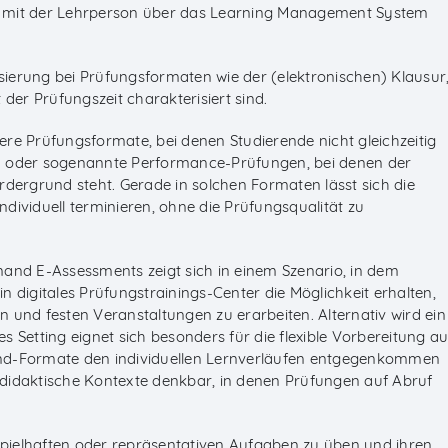
 mit der Lehrperson über das Learning Management System
ilisierung bei Prüfungsformaten wie der (elektronischen) Klausur
t der Prüfungszeit charakterisiert sind.
re Prüfungsformate, bei denen Studierende nicht gleichzeitig
n oder sogenannte Performance-Prüfungen, bei denen der
rgrund steht. Gerade in solchen Formaten lässt sich die
dividuell terminieren, ohne die Prüfungsqualität zu
and E-Assessments zeigt sich in einem Szenario, in dem
 digitales Prüfungstrainings-Center die Möglichkeit erhalten,
 und festen Veranstaltungen zu erarbeiten. Alternativ wird ein
 Setting eignet sich besonders für die flexible Vorbereitung au
nd-Formate den individuellen Lernverläufen entgegenkommen
didaktische Kontexte denkbar, in denen Prüfungen auf Abruf
ispielhaften oder repräsentativen Aufgaben zu üben und ihren