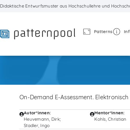
Skip
Didaktische Entwurfsmuster aus Hochschullehre und Hochschu
to
content
Patterns
In
On-Demand E-Assessment. Elektronisch 
Autor*innen:
Mentor*innen:
Heuvemann, Dirk;
Kohls, Christian
Stadler, Ingo