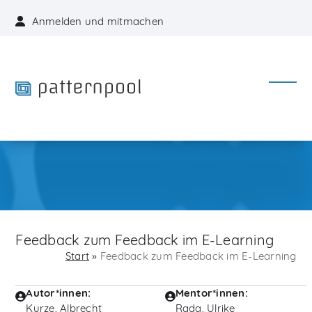
Skip
Anmelden und mitmachen
to
content
Open
Close
mobil
mobil
menu
menu
Feedback zum Feedback im E-Learning
Start
»
Feedback zum Feedback im E-Learning
Autor*innen:
Mentor*innen:
Kurze, Albrecht
Rada, Ulrike