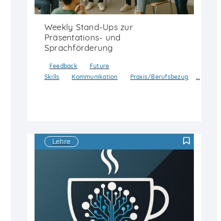
Weekly Stand-Ups zur
Präsentations- und
Sprachförderung
Feedback
Future
…
Skills
Kommunikation
Praxis/Berufsbezug
Lehre
F