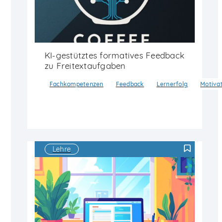
KI-gestütztes formatives Feedback
zu Freitextaufgaben
Fachkompetenzen
Feedback
Lernerfolg
Motiva
Lehre
F