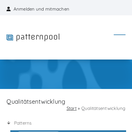
Skip
Anmelden und mitmachen
to
content
Open
Close
mobil
mobil
menu
menu
Qualitätsentwicklung
Start
»
Qualitätsentwicklung
Patterns